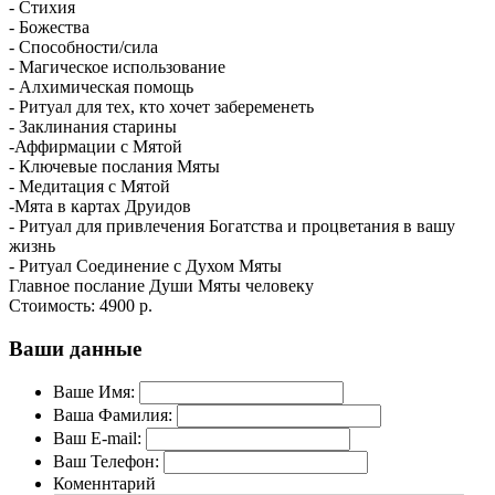
- Стихия
- Божества
- Способности/сила
- Магическое использование
- Алхимическая помощь
- Ритуал для тех, кто хочет забеременеть
- Заклинания старины
-Аффирмации с Мятой
- Ключевые послания Мяты
- Медитация с Мятой
-Мята в картах Друидов
- Ритуал для привлечения Богатства и процветания в вашу
жизнь
- Ритуал Соединение с Духом Мяты
Главное послание Души Мяты человеку
Стоимость:
4900 р.
Ваши данные
Ваше Имя:
Ваша Фамилия:
Ваш E-mail:
Ваш Телефон:
Коменнтарий